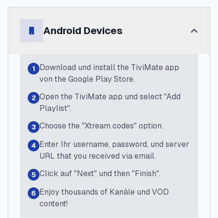
Android Devices
Download und install the TiviMate app
1
von the Google Play Store.
Open the TiviMate app und select "Add
2
Playlist".
Choose the "Xtream codes" option.
3
Enter Ihr username, password, und server
4
URL that you received via email.
Click auf "Next" und then "Finish".
5
Enjoy thousands of Kanäle und VOD
6
content!