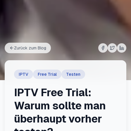
Zurück zum Blog
Share auf
Share au
Shar
Fac
IPTV
Free Trial
Testen
IPTV Free Trial:
Warum sollte man
überhaupt vorher