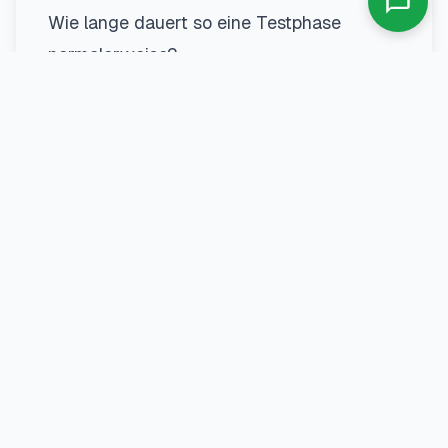
Wie lange dauert so eine Testphase
normalerweise?
Die meisten Anbieter geben dir 24 bis 48
Stunden. Das klingt erstmal wenig, aber es
reicht tatsächlich aus um zu sehen ob der
Service was taugt. Du musst ja nicht jeden
einzelnen Kanal durchschauen - es geht
darum ein Gefühl dafür zu bekommen.
Ein Tipp von mir: Teste zu verschiedenen
Uhrzeiten. Manchmal laufen Streams
abends besser oder schlechter weil mehr
Leute gleichzeitig schauen. Das gibt dir ein
realistisches Bild.
Was unterscheidet eine gute Testversion