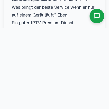
Was bringt der beste Service wenn er nur
auf einem Gerät läuft? Eben.
Ein guter IPTV Premium Dienst
funktioniert auf:
Smart TVs (Samsung, LG, Sony, etc.)
Amazon Firestick und Fire TV
Android Boxen und Android TV
iOS und Android Smartphones/Tablets
PCs und Macs
MAG Boxen
Für den Firestick haben wir sogar eine
detaillierte Installationsanleitung
geschrieben. Generelle Hilfe zur
Einrichtung findest du im
Setup Guide
.