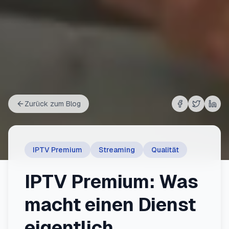
Zurück zum Blog
Share auf
Share au
Shar
Fac
IPTV Premium
Streaming
Qualität
IPTV Premium: Was
macht einen Dienst
eigentlich